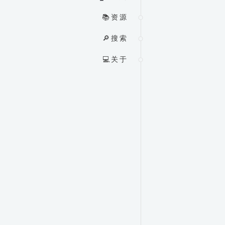
📚 资 源
🔎 搜 索
💻 关 于