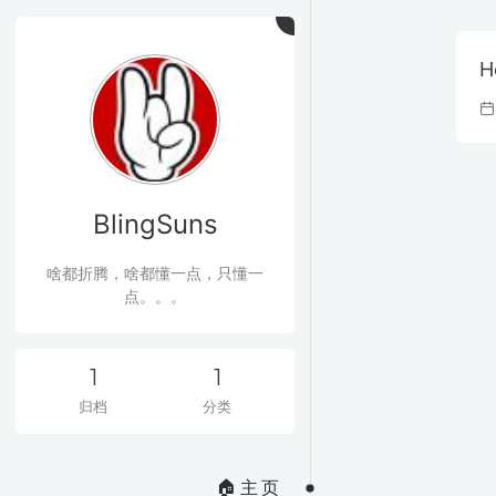
H
BlingSuns
啥都折腾，啥都懂一点，只懂一
点。。。
1
1
归档
分类
🏠 主 页